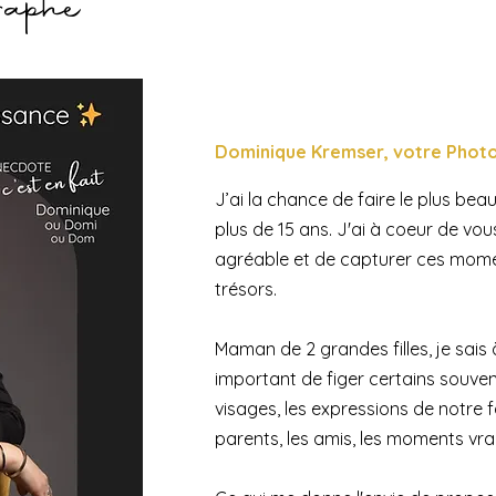
raphe
Dominique Kremser,
votre Phot
J
’ai la chance de faire le plus be
plus de 15 ans. J'ai à coeur de vo
agréable et de capturer ces mome
trésors.
Maman de 2 grandes filles, je sais à
important de figer certains souveni
visages, les expressions de notre fa
parents, les amis, les moments vrai