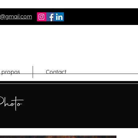
to@gmail.com
 propos
Contact
hoto