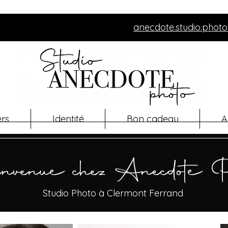
anecdote.studio.pho
ers
Identité
Bon cadeau
A
nvenue chez Anecdote P
Studio Photo à Clermont Ferrand